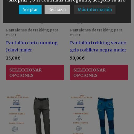
Las
La
Aceptar
Rechazar
Más información
opciones
op
se
se
pueden
pu
Pantalones de trekking para
Pantalones de trekking para
elegir
ele
mujer
mujer
en
en
Pantalón corto running
Pantalón trekking verano
la
la
Joluvi mujer
gris rodillera negra mujer
página
pá
25,00
€
50,00
€
de
de
SELECCIONAR
SELECCIONAR
producto
pr
OPCIONES
OPCIONES
Este
Es
producto
pr
tiene
ti
múltiples
mú
variantes.
va
Las
La