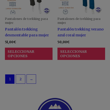
opciones
op
se
se
pueden
pu
Pantalones de trekking para
Pantalones de trekking para
elegir
ele
mujer
mujer
en
en
Pantalón trekking
Pantalón trekking verano
la
la
desmontable para mujer
azul coral mujer
página
pá
51,00
€
50,00
€
de
de
SELECCIONAR
SELECCIONAR
producto
pr
OPCIONES
OPCIONES
1
2
→