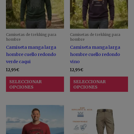
variantes.
va
Las
La
opciones
op
se
se
pueden
pu
Camisetas de trekking para
Camisetas de trekking para
elegir
ele
hombre
hombre
en
en
Camiseta manga larga
Camiseta manga larga
la
la
hombre cuello redondo
hombre cuello redondo
página
pá
verde caqui
vino
de
de
12,95
€
12,95
€
producto
pr
SELECCIONAR
SELECCIONAR
OPCIONES
OPCIONES
Este
Es
producto
pr
tiene
ti
múltiples
mú