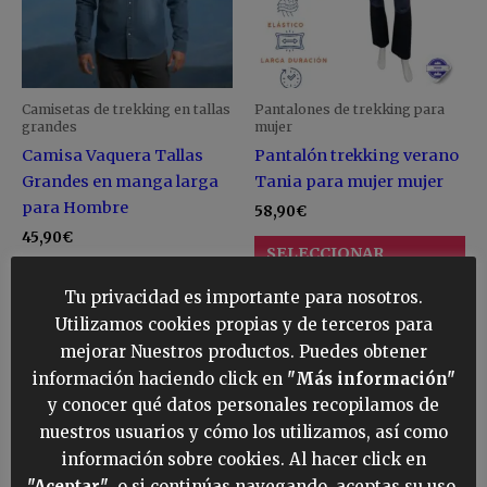
Las
La
opciones
op
se
se
pueden
pu
Camisetas de trekking en tallas
Pantalones de trekking para
elegir
ele
grandes
mujer
en
en
Camisa Vaquera Tallas
Pantalón trekking verano
la
la
Grandes en manga larga
Tania para mujer mujer
página
pá
para Hombre
58,90
€
de
de
45,90
€
SELECCIONAR
producto
pr
OPCIONES
SELECCIONAR
Tu privacidad es importante para nosotros.
OPCIONES
Utilizamos cookies propias y de terceros para
mejorar Nuestros productos. Puedes obtener
Este
Es
información haciendo click en
"Más información"
producto
pr
y conocer qué datos personales recopilamos de
tiene
ti
nuestros usuarios y cómo los utilizamos, así como
múltiples
mú
información sobre cookies. Al hacer click en
variantes.
va
"Aceptar"
, o si continúas navegando, aceptas su uso.