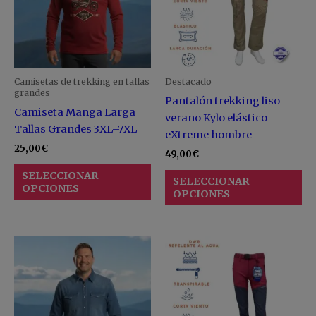
variantes.
va
Las
La
opciones
op
se
se
pueden
pu
Camisetas de trekking en tallas
Destacado
elegir
ele
grandes
Pantalón trekking liso
en
en
Camiseta Manga Larga
verano Kylo elástico
la
la
Tallas Grandes 3XL–7XL
eXtreme hombre
página
pá
25,00
€
49,00
€
de
de
SELECCIONAR
producto
pr
SELECCIONAR
OPCIONES
OPCIONES
Este
Es
producto
pr
tiene
ti
múltiples
mú
variantes.
va