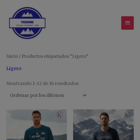
Ir
MEN
al
contenido
PRIN
Ordenado
Inicio
/ Productos etiquetados “Ligero”
por
los
últimos
Ligero
Mostrando 1–12 de 16 resultados
Este
Es
producto
pr
tiene
ti
múltiples
mú