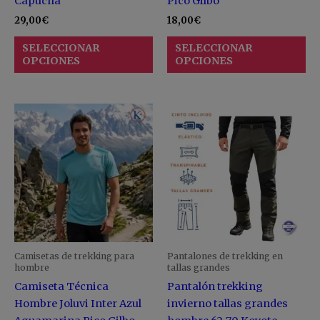
Capucha
Pico Gilbo
de
de
29,00
€
18,00
€
producto
pr
SELECCIONAR
SELECCIONAR
OPCIONES
OPCIONES
Este
Es
producto
pr
tiene
ti
múltiples
mú
variantes.
va
Las
La
opciones
op
se
se
pueden
pu
Camisetas de trekking para
Pantalones de trekking en
elegir
ele
hombre
tallas grandes
en
en
Camiseta Técnica
Pantalón trekking
la
la
Hombre Joluvi Inter Azul
invierno tallas grandes
página
pá