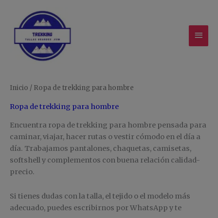
Ir
MEN
al
contenido
PRIN
Ordenado
Inicio
/ Ropa de trekking para hombre
por
los
últimos
Ropa de trekking para hombre
Encuentra ropa de trekking para hombre pensada para
caminar, viajar, hacer rutas o vestir cómodo en el día a
día. Trabajamos pantalones, chaquetas, camisetas,
softshell y complementos con buena relación calidad-
precio.
Si tienes dudas con la talla, el tejido o el modelo más
adecuado, puedes escribirnos por WhatsApp y te