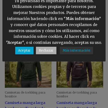
hombre losan serigrafia
hombre con capucha
Tu privacidad es importante para nosotros.
página
pá
central azul marino
desmontable verde musgo
Utilizamos cookies propias y de terceros para
de
de
mejorar Nuestros productos. Puedes obtener
12,95
€
39,95
€
producto
pr
información haciendo click en
"Más información"
SELECCIONAR
SELECCIONAR
y conocer qué datos personales recopilamos de
OPCIONES
OPCIONES
nuestros usuarios y cómo los utilizamos, así como
información sobre cookies. Al hacer click en
"Aceptar"
, o si continúas navegando, aceptas su uso.
Este
Es
producto
pr
Aceptar
Rechazar
Más información
tiene
ti
múltiples
mú
variantes.
va
Las
La
opciones
op
se
se
pueden
pu
Camisetas de trekking para
Camisetas de trekking para
elegir
ele
hombre
hombre
en
en
Camiseta manga larga
Camiseta manga larga
la
la