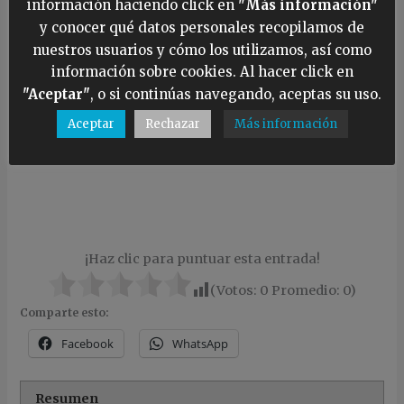
información haciendo click en
"Más información"
es un tipo de cierre en el que los dientes de la
y conocer qué datos personales recopilamos de
cremallera están ocultos en la tela.
nuestros usuarios y cómo los utilizamos, así como
Si la cremallera es termo-sellada, tiene la
información sobre cookies. Al hacer click en
ventaja que no entra la humedad, pero el
"Aceptar"
, o si continúas navegando, aceptas su uso.
inconveniente que no se puede meter en
Aceptar
Rechazar
Más información
secadora porque se deteriora
completamente.
¡Haz clic para puntuar esta entrada!
(Votos:
0
Promedio:
0
)
Comparte esto:
Facebook
WhatsApp
Resumen