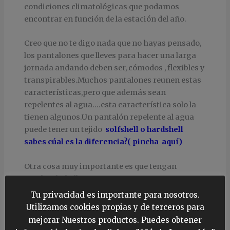
condiciones climatológicas que podamos
encontrar en función de la estación del año.
Creo que no te digo nada que no hayas pensado,
los pantalones que lleves para hacer una larga
jornada andando deben ser, cómodos , flexibles y
transpirables.Muchos pantalones reunen estas
características,pero que además sean
repelentes al agua….esta característica solo la
tienen algunos.Un pantalón repelente al agua
puede tener un tejido
solfshell o hardshell
sabes cúal es la diferencia?( pincha aquí)
Otra cosa muy importante es que tengan
muchos bolsillos y que su cierre sea con
cremallera, así podrás llevar tus pertenencias
Tu privacidad es importante para nosotros.
en ellos y si te sientas no perderás
Utilizamos cookies propias y de terceros para
recomiendo que sea un
cierre de
nada.Te
mejorar Nuestros productos. Puedes obtener
cremallera invertida, invisible o oculta,