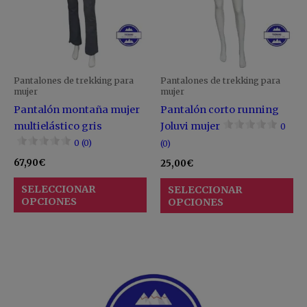
variantes.
va
Las
La
opciones
op
se
se
pueden
pu
Pantalones de trekking para
Pantalones de trekking para
elegir
ele
mujer
mujer
en
en
Pantalón montaña mujer
Pantalón corto running
la
la
multielástico gris
Joluvi mujer
0
página
pá
0 (0)
(0)
de
de
67,90
€
25,00
€
producto
pr
SELECCIONAR
SELECCIONAR
OPCIONES
OPCIONES