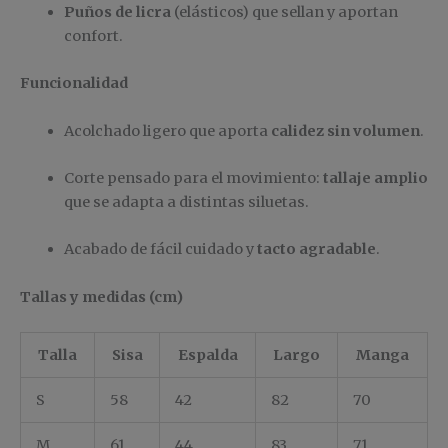
Puños de licra
(elásticos) que sellan y aportan
confort.
Funcionalidad
Acolchado ligero que aporta
calidez sin volumen
.
Corte pensado para el movimiento:
tallaje amplio
que se adapta a distintas siluetas.
Acabado de fácil cuidado y
tacto agradable
.
Tallas y medidas (cm)
Talla
Sisa
Espalda
Largo
Manga
S
58
42
82
70
M
61
44
83
71