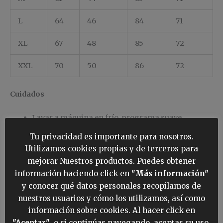
L
64
46
84
71
XL
67
48
85
72
XXL
70
50
86
72
Cuidados
Lavar a máquina en frío, programa suave.
Tu privacidad es importante para nosotros.
Usar detergente neutro; evitar lejía y suavizantes.
Utilizamos cookies propias y de terceros para
mejorar Nuestros productos. Puedes obtener
Secar al aire y guardar en lugar seco.
información haciendo click en
"Más información"
y conocer qué datos personales recopilamos de
Cierre persuasivo
nuestros usuarios y cómo los utilizamos, así como
El Zeta W combina abrigo, ligereza y un ajuste regulable
información sobre cookies. Al hacer click en
para un uso diario cómodo y moderno. Si buscas un
"Aceptar"
, o si continúas navegando, aceptas su uso.