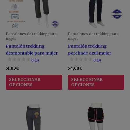
variantes.
va
Las
La
opciones
op
se
se
pueden
pu
Pantalones de trekking para
Pantalones de trekking para
elegir
ele
mujer
mujer
en
en
Pantalón trekking
Pantalón trekking
la
la
desmontable para mujer
perchado azul mujer
página
pá
0 (0)
0 (0)
de
de
51,00
€
54,00
€
producto
pr
SELECCIONAR
SELECCIONAR
OPCIONES
OPCIONES
Este
Es
producto
pr
tiene
ti
múltiples
mú