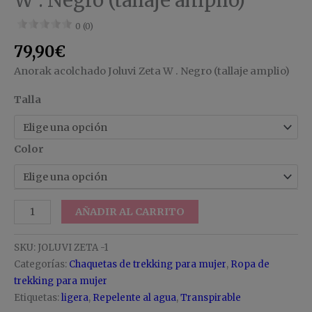
W . Negro (tallaje amplio)
0 (0)
79,90
€
Anorak acolchado Joluvi Zeta W . Negro (tallaje amplio)
Talla
Color
AÑADIR AL CARRITO
SKU:
JOLUVI ZETA -1
Categorías:
Chaquetas de trekking para mujer
,
Ropa de
trekking para mujer
Etiquetas:
ligera
,
Repelente al agua
,
Transpirable