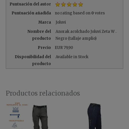
Puntuación del autor
Puntuación añadida
no rating
based on
0
votes
Marca
Joluvi
Nombre del
Anorak acolchado Joluvi Zeta W .
producto
Negro (tallaje amplio)
Precio
EUR
79,90
Disponibilidad del
Available in Stock
producto
Productos relacionados
Este
Es
producto
pr
tiene
ti
múltiples
mú