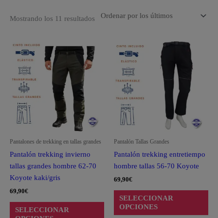
Mostrando los 11 resultados
Este
Est
producto
pro
tiene
tie
múltiples
múl
variantes.
var
Las
La
opciones
opc
se
se
pueden
pu
Pantalones de trekking en tallas grandes
Pantalón Tallas Grandes
elegir
ele
Pantalón trekking invierno
Pantalón trekking entretiempo
en
en
tallas grandes hombre 62-70
hombre tallas 56-70 Koyote
la
la
Koyote kaki/gris
69,90
€
página
pág
69,90
€
de
de
SELECCIONAR
producto
pro
OPCIONES
SELECCIONAR