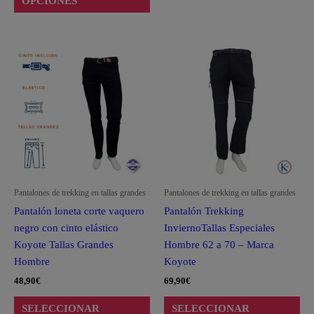
OPCIONES
Este
Est
producto
pro
tiene
tie
múltiples
múl
variantes.
var
Las
La
opciones
opc
se
se
pueden
pu
Pantalones de trekking en tallas grandes
Pantalones de trekking en tallas grandes
elegir
ele
Pantalón loneta corte vaquero
Pantalón Trekking
en
en
negro con cinto elástico
InviernoTallas Especiales
la
la
Koyote Tallas Grandes
Hombre 62 a 70 – Marca
página
pág
Hombre
Koyote
de
de
48,90
€
69,90
€
producto
pro
SELECCIONAR
SELECCIONAR