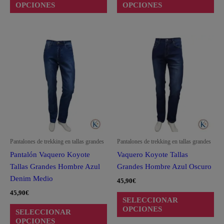
OPCIONES
OPCIONES
Este
Est
producto
pro
tiene
tie
múltiples
múl
variantes.
var
Las
La
opciones
opc
se
se
pueden
pu
Pantalones de trekking en tallas grandes
Pantalones de trekking en tallas grandes
elegir
ele
Pantalón Vaquero Koyote
Vaquero Koyote Tallas
en
en
Tallas Grandes Hombre Azul
Grandes Hombre Azul Oscuro
la
la
Denim Medio
45,90
€
página
pág
45,90
€
de
de
SELECCIONAR
producto
pro
OPCIONES
SELECCIONAR
OPCIONES