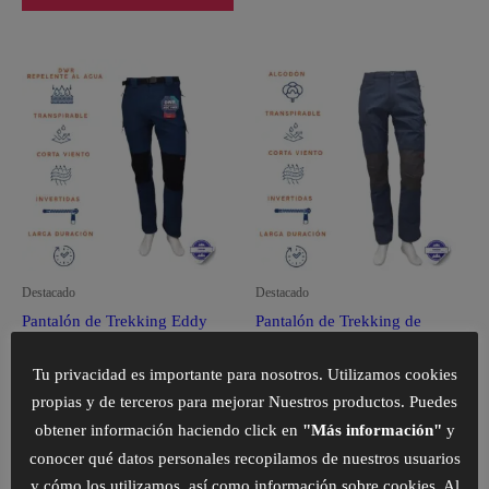
Este
Est
producto
pro
tiene
tie
múltiples
múl
variantes.
var
Las
La
opciones
opc
se
se
pueden
pu
Destacado
Destacado
elegir
ele
Pantalón de Trekking Eddy
Pantalón de Trekking de
en
en
Tallas Grandes de Entretiempo
Algodón Tallas Grandes para
la
la
Hombre
Hombre
Tu privacidad es importante para nosotros. Utilizamos cookies
página
pág
propias y de terceros para mejorar Nuestros productos. Puedes
59,90
€
45,00
€
de
de
obtener información haciendo click en
"Más información"
y
producto
pro
SELECCIONAR
SELECCIONAR
conocer qué datos personales recopilamos de nuestros usuarios
OPCIONES
OPCIONES
y cómo los utilizamos, así como información sobre cookies. Al