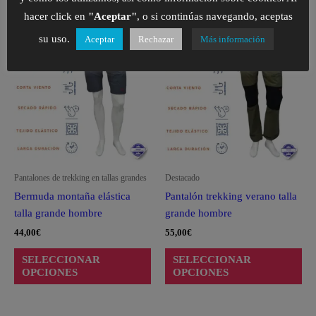
hacer click en
"Aceptar"
, o si continúas navegando, aceptas
Este
Est
su uso.
Aceptar
Rechazar
Más información
producto
pro
tiene
tie
múltiples
múl
variantes.
var
Las
La
opciones
opc
se
se
pueden
pu
Pantalones de trekking en tallas grandes
Destacado
elegir
ele
Bermuda montaña elástica
Pantalón trekking verano talla
en
en
talla grande hombre
grande hombre
la
la
44,00
€
55,00
€
página
pág
de
de
SELECCIONAR
SELECCIONAR
producto
pro
OPCIONES
OPCIONES