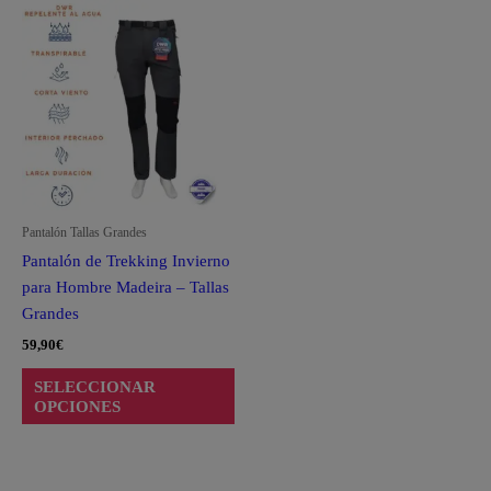
Este
producto
tiene
múltiples
variantes.
Las
opciones
se
pueden
Pantalón Tallas Grandes
elegir
Pantalón de Trekking Invierno
en
para Hombre Madeira – Tallas
la
Grandes
página
59,90
€
de
producto
SELECCIONAR
OPCIONES